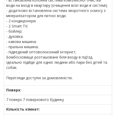
- встановлена колонна система комплексної очистки
води на вході в квартиру (очищення всієї води в системі);
- додатково встановлена система зворотного осмосу з
мінералізатором для питної води;
- 2 кондиціонери;
- 2 Smart TV;
- бойлер;
- духовка;
- кавова машина;
- пральна машина;
- підведений оптоволоконний інтернет;
Бомбосховище розташоване біля входу в під’їзд.
Ідеально підійде для однієї людини або пари без дітей та
собак.
Перегляди доступні за домовленістю.
Поверх:
7 поверх 7 поверхового будинку
Кількість кімнат: