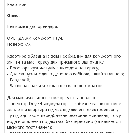
Квартири
Опис:
Без комісії для орендаря.
ОРЕНДА ЖК Комфорт Таун.
Поверх: 7/7.
Квартира обладнана всім необхідним для комфортного
життя та має терасу для приємного відпочинку.
- Простора кухня-студія з виходом на терасу;
- Два санвузли: один з душовою кабіною, інший з ванною;
- Гардероб;
- Затишна спальня з власною ванною кімнатою;
Для максимального комфорту встановлено:
- інвертор Deye + акумулятор — забезпечує автономне
живлення квартири під час відключень електроенергії;
- у під’їзді також передбачене резервне живлення, тому
вода й опалення подаються безперебійно (за наявності
міського постачання);