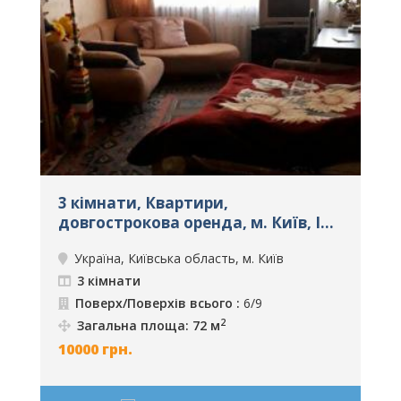
3 кімнати, Квартири,
З
а
довгострокова оренда, м. Київ, ID:
К
1946
м
Україна, Київська область, м. Київ
3 кімнати
Поверх/Поверхів всього :
6/9
2
Загальна площа: 72 м
10000
грн.
1